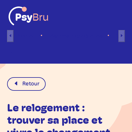
Aller au contenu
Accueil
Séances individuelles
Séance
FR
Retour
Le relogement :
trouver sa place et