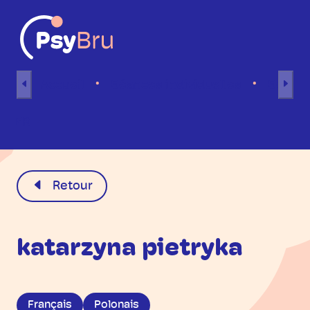
Aller au contenu
Accueil
Séances individuelles
Séance
FR
Retour
katarzyna pietryka
Français
Polonais