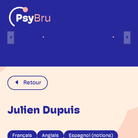
Aller au contenu
Accueil
Séances individuelles
Séance
FR
Retour
Julien Dupuis
Français
Anglais
Espagnol (notions)