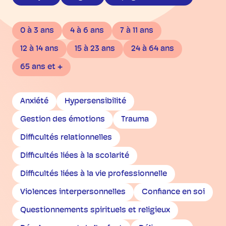
0 à 3 ans
4 à 6 ans
7 à 11 ans
12 à 14 ans
15 à 23 ans
24 à 64 ans
65 ans et +
Anxiété
Hypersensibilité
Gestion des émotions
Trauma
Difficultés relationnelles
Difficultés liées à la scolarité
Difficultés liées à la vie professionnelle
Violences interpersonnelles
Confiance en soi
Questionnements spirituels et religieux