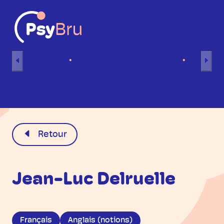
Aller au contenu
Accueil
Séances individuelles
Séance
FR
Retour
Jean-Luc Delruelle
Français
Anglais (notions)