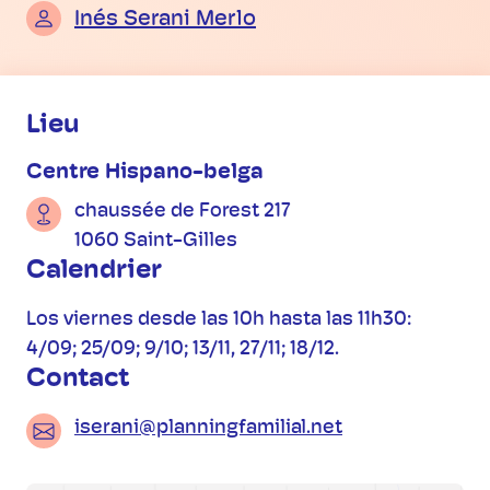
Inés Serani Merlo
Informations pratiques
Lieu
Centre Hispano-belga
chaussée de Forest 217
1060 Saint-Gilles
Calendrier
Los viernes desde las 10h hasta las 11h30:
4/09; 25/09; 9/10; 13/11, 27/11; 18/12.
Contact
iserani@planningfamilial.net