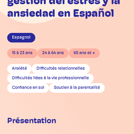
gestion del estres y la
ansiedad en Español
Espagnol
15 à 23 ans
24 à 64 ans
65 ans et +
Anxiété
Difficultés relationnelles
Difficultés liées à la vie professionnelle
Confiance en soi
Soutien à la parentalité
Présentation