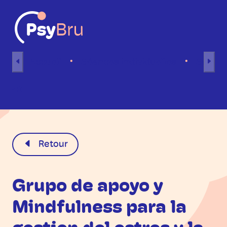
Aller au contenu
Accueil
Séances individuelles
Séance
FR
Retour
Grupo de apoyo y
Mindfulness para la