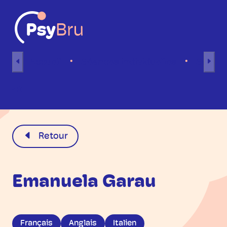
Aller au contenu
Accueil
Séances individuelles
Séance
FR
Retour
Emanuela Garau
Français
Anglais
Italien