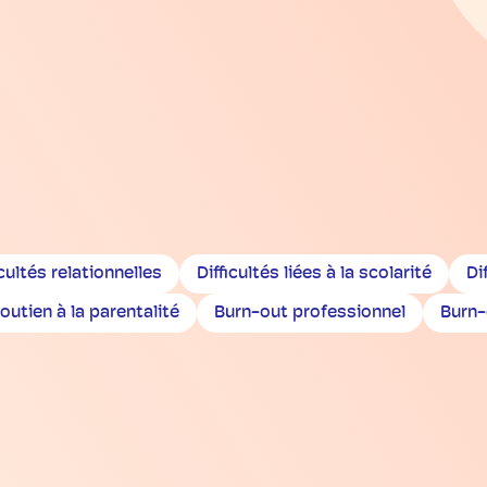
icultés relationnelles
Difficultés liées à la scolarité
Di
outien à la parentalité
Burn-out professionnel
Burn-