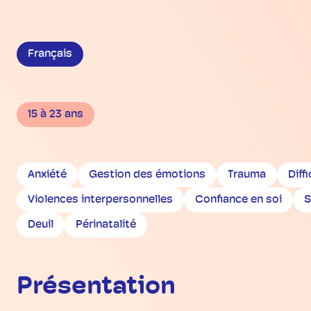
Français
15 à 23 ans
Anxiété
Gestion des émotions
Trauma
Diff
Violences interpersonnelles
Confiance en soi
S
Deuil
Périnatalité
Présentation