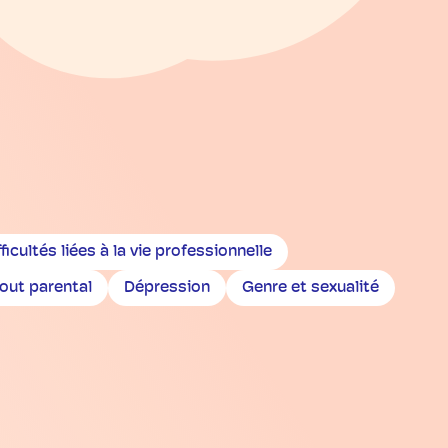
fficultés liées à la vie professionnelle
out parental
Dépression
Genre et sexualité