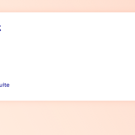
k
uite