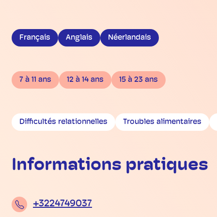
Français
Anglais
Néerlandais
7 à 11 ans
12 à 14 ans
15 à 23 ans
Difficultés relationnelles
Troubles alimentaires
Informations pratiques
+3224749037