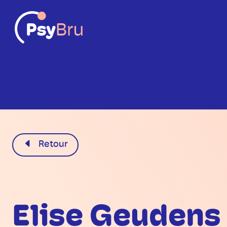
FR
Retour
Elise Geudens