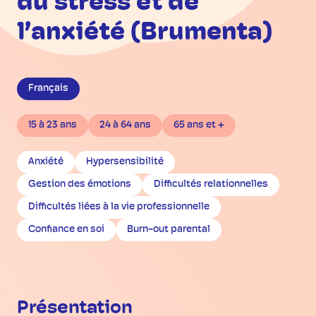
du stress et de
l’anxiété (Brumenta)
Français
15 à 23 ans
24 à 64 ans
65 ans et +
Anxiété
Hypersensibilité
Gestion des émotions
Difficultés relationnelles
Difficultés liées à la vie professionnelle
Confiance en soi
Burn-out parental
Présentation