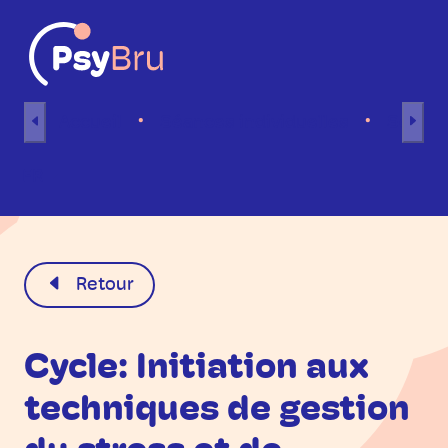
Aller au contenu
Accueil
Séances individuelles
Séance
FR
Retour
Cycle: Initiation aux
techniques de gestion