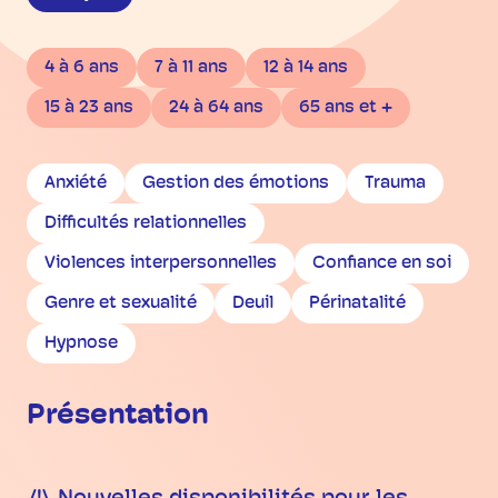
4 à 6 ans
7 à 11 ans
12 à 14 ans
15 à 23 ans
24 à 64 ans
65 ans et +
Anxiété
Gestion des émotions
Trauma
Difficultés relationnelles
Violences interpersonnelles
Confiance en soi
Genre et sexualité
Deuil
Périnatalité
Hypnose
Présentation