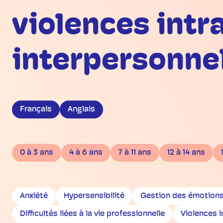
violences intr
interpersonne
Français
Anglais
0 à 3 ans
4 à 6 ans
7 à 11 ans
12 à 14 ans
Anxiété
Hypersensibilité
Gestion des émotion
Difficultés liées à la vie professionnelle
Violences 