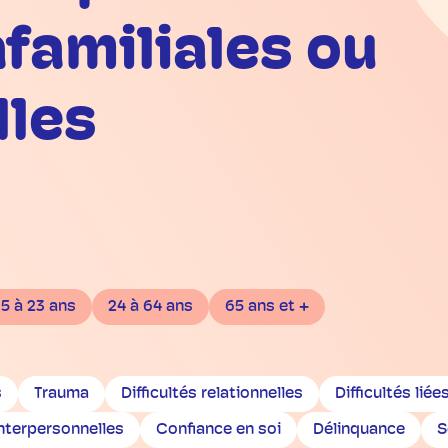
afamiliales ou
lles
15 à 23 ans
24 à 64 ans
65 ans et +
s
Trauma
Difficultés relationnelles
Difficultés liée
interpersonnelles
Confiance en soi
Délinquance
S