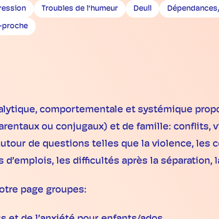
ression
Troubles de l'humeur
Deuil
Dépendances/
-proche
nalytique, comportementale et systémique prop
ntaux ou conjugaux) et de famille: conflits, vi
autour de questions telles que la violence, les c
emplois, les difficultés après la séparation, la s
notre page groupes: