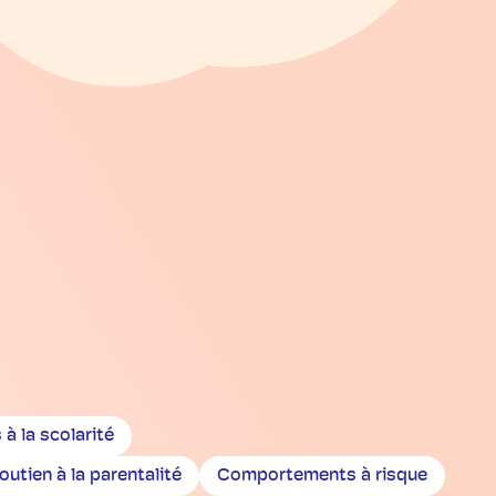
s à la scolarité
outien à la parentalité
Comportements à risque