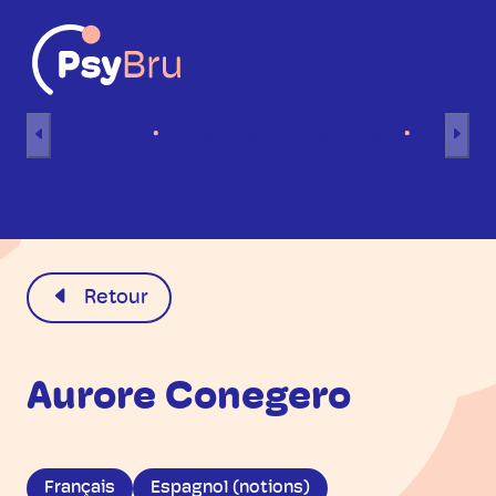
Aller au contenu
Accueil
Séances individuelles
Séance
FR
Retour
Aurore Conegero
Français
Espagnol (notions)