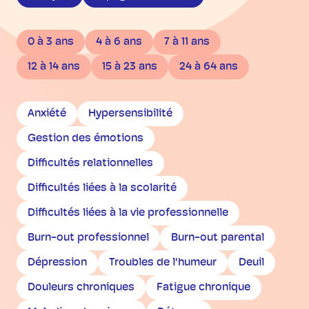
0 à 3 ans
4 à 6 ans
7 à 11 ans
12 à 14 ans
15 à 23 ans
24 à 64 ans
Anxiété
Hypersensibilité
Gestion des émotions
Difficultés relationnelles
Difficultés liées à la scolarité
Difficultés liées à la vie professionnelle
Burn-out professionnel
Burn-out parental
Dépression
Troubles de l'humeur
Deuil
Douleurs chroniques
Fatigue chronique