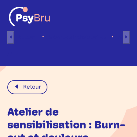
Aller au contenu
Accueil
Séances individuelles
Séance
FR
Retour
Atelier de
sensibilisation : Burn-