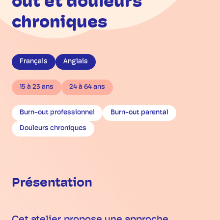
out et douleurs
chroniques
Français
Anglais
15 à 23 ans
24 à 64 ans
Burn-out professionnel
Burn-out parental
Douleurs chroniques
Présentation