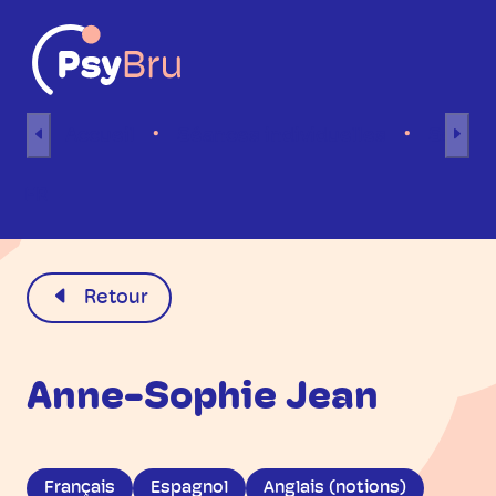
Aller au contenu
Accueil
Séances individuelles
Séance
FR
Retour
Anne-Sophie Jean
Français
Espagnol
Anglais (notions)