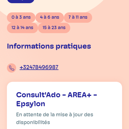
0 à 3 ans
4 à 6 ans
7 à 11 ans
12 à 14 ans
15 à 23 ans
Informations pratiques
+32478496987
Consult'Ado - AREA+ -
Epsylon
En attente de la mise à jour des
disponibilités