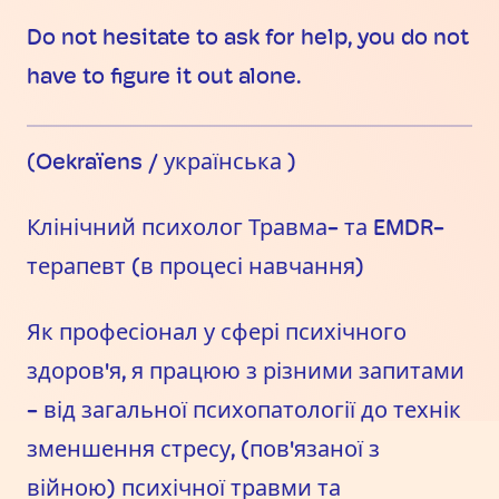
Do not hesitate to ask for help, you do not
have to figure it out alone.
(Oekraïens / українська )
Клінічний психолог Травма- та EMDR-
терапевт (в процесі навчання)
Як професіонал у сфері психічного
здоров'я, я працюю з різними запитами
- від загальної психопатології до технік
зменшення стресу, (пов'язаної з
війною) психічної травми та