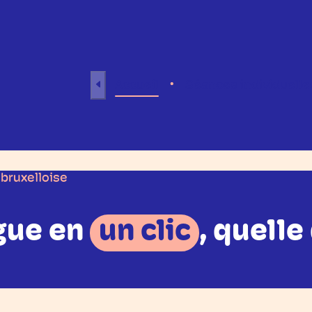
Aller au contenu
Accueil
Séances individuelle
bruxelloise
gue en
un clic
, quelle